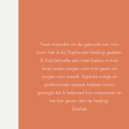
Twee maanden na de geboorte van mijn
zoon heb ik bij Sophie een healing gedaan.
Ik had behoefte aan meer balans in mijn
leven tussen zorgen voor mijn gezin en
zorgen voor mezelf. Sophie’s rustige en
professionele aanpak hebben ervoor
gezorgd dat ik helemaal kon ontspannen en
toe kon geven aan de healing.
Louise